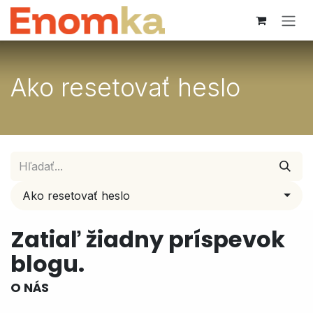
Skip to Content
Ako resetovať heslo
Ako resetovať heslo
Zatiaľ žiadny príspevok
blogu.
O NÁS