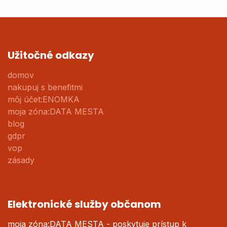
Užitočné odkazy
domov
nakupuj s benefitmi
môj účet:ENOMKA
moja zóna:DATA MESTA
blog
gdpr
vop
zásady
Elektronické služby občanom
moja zóna:DATA MESTA - poskytuje prístup k